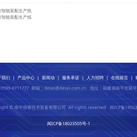
柜智能装配生产线
柜智能装配生产线
于我们
|
产品中心
|
新闻动
|
服务承诺
|
人力招聘
|
在线留言
|
599-8711777
邮箱：desei@desei.com.c
n
地址：福建省南平市延平
right © 南平德赛技术装备有限公司 All rights reserved
闽ICP备1802
闽ICP备18023505号-1