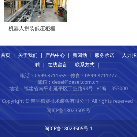
机器人拼装低压柜框架工作站
首页
|
关于我们
|
产品中心
|
新闻动
|
服务承诺
|
人力招
聘
|
在线留言
|
联系方式
|
电话：0599-8711555
传真：0599-8711777
邮箱：desei@desei.com.c
n
地址：福建省南平市延平区工业路98号
邮编：353000
Copyright © 南平德赛技术装备有限公司 All rights reserved
闽ICP备18023505号
闽ICP备18023505号-1