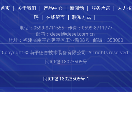
首页
|
关于我们
|
产品中心
|
新闻动
|
服务承诺
|
人力招
聘
|
在线留言
|
联系方式
|
电话：0599-8711555
传真：0599-8711777
邮箱：desei@desei.com.c
n
地址：福建省南平市延平区工业路98号
邮编：353000
Copyright © 南平德赛技术装备有限公司 All rights reserved
闽ICP备18023505号
闽ICP备18023505号-1