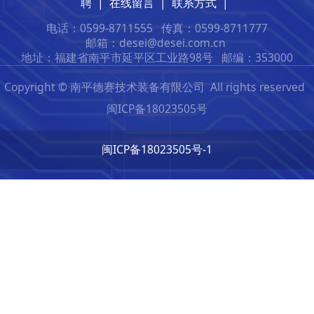
聘
|
在线留言
|
联系方式
|
电话：0599-8711555
传真：0599-8711777
邮箱：desei@desei.com.c
n
地址：福建省南平市延平区工业路98号
邮编：353000
Copyright © 南平德赛技术装备有限公司 All rights reserved
闽ICP备18023505号
闽ICP备18023505号-1