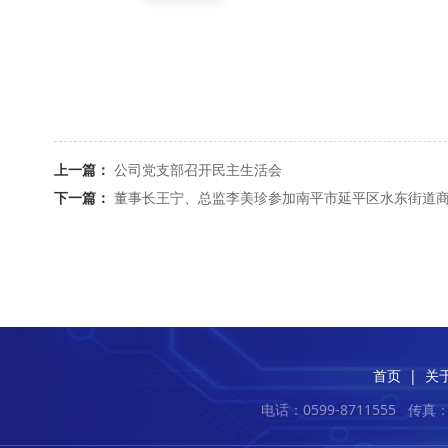
上一篇：
公司党支部召开民主生活会
下一篇：
董事长王宁、总监李美珍参加南平市延平区水东街道
首页
|
关
电话：0599-8711555
传真：0