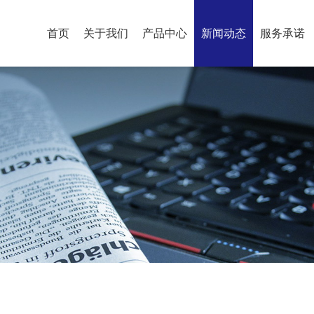
首页
关于我们
产品中心
新闻动态
服务承诺