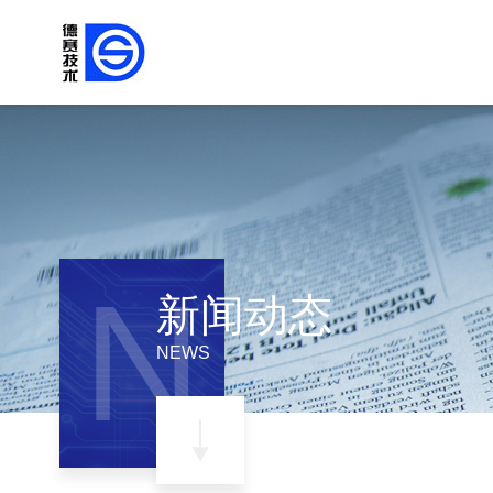
N
新闻动态
NEWS